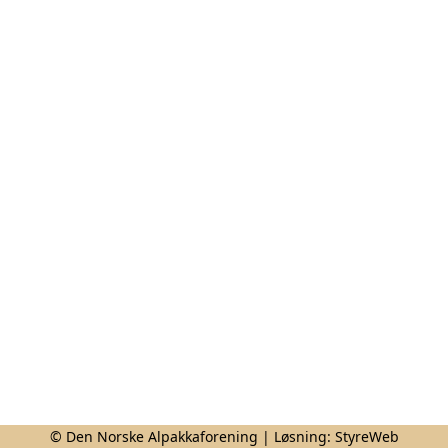
© Den Norske Alpakkaforening | Løsning:
StyreWeb